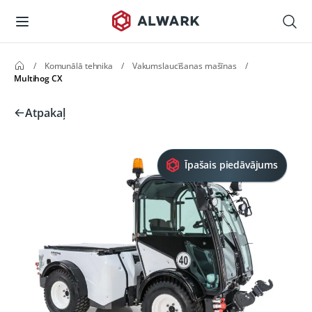
/
Komunālā tehnika
/
Vakumslaucīšanas mašīnas
/
Multihog CX
Atpakaļ
Īpašais piedāvājums