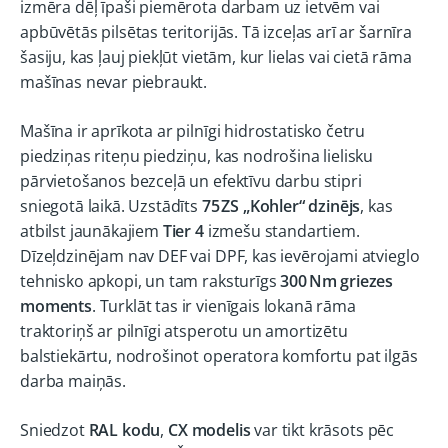
izmēra dēļ īpaši piemērota darbam uz ietvēm vai
apbūvētās pilsētas teritorijās. Tā izceļas arī ar šarnīra
šasiju, kas ļauj piekļūt vietām, kur lielas vai cietā rāma
mašīnas nevar piebraukt.
Mašīna ir aprīkota ar pilnīgi hidrostatisko četru
piedziņas riteņu piedziņu, kas nodrošina lielisku
pārvietošanos bezceļā un efektīvu darbu stipri
sniegotā laikā. Uzstādīts
75 ZS „Kohler“ dzinējs
, kas
atbilst jaunākajiem
Tier 4
izmešu standartiem.
Dīzeļdzinējam nav DEF vai DPF, kas ievērojami atvieglo
tehnisko apkopi, un tam raksturīgs
300 Nm griezes
moments
. Turklāt tas ir vienīgais lokanā rāma
traktoriņš ar pilnīgi atsperotu un amortizētu
balstiekārtu, nodrošinot operatora komfortu pat ilgās
darba maiņās.
Sniedzot
RAL kodu
,
CX modelis
var tikt krāsots pēc