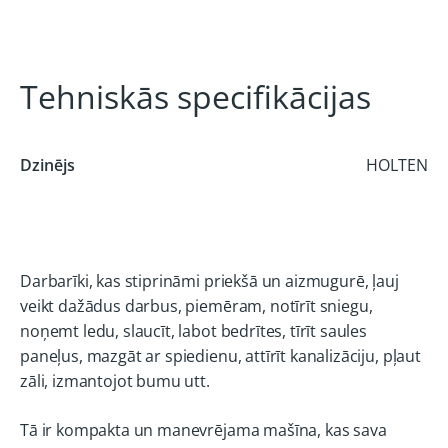
Tehniskās specifikācijas
Dzinējs
HOLTEN
Darbarīki, kas stiprināmi priekšā un aizmugurē, ļauj
veikt dažādus darbus, piemēram, notīrīt sniegu,
noņemt ledu, slaucīt, labot bedrītes, tīrīt saules
paneļus, mazgāt ar spiedienu, attīrīt kanalizāciju, pļaut
zāli, izmantojot bumu utt.
Tā ir kompakta un manevrējama mašīna, kas sava