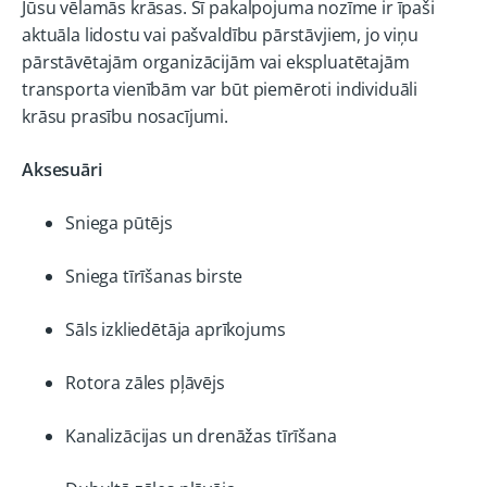
Jūsu vēlamās krāsas. Šī pakalpojuma nozīme ir īpaši
aktuāla lidostu vai pašvaldību pārstāvjiem, jo viņu
pārstāvētajām organizācijām vai ekspluatētajām
transporta vienībām var būt piemēroti individuāli
krāsu prasību nosacījumi.
Aksesuāri
Sniega pūtējs
Sniega tīrīšanas birste
Sāls izkliedētāja aprīkojums
Rotora zāles pļāvējs
Kanalizācijas un drenāžas tīrīšana