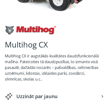
Multihog CX
Multihog CX ir augstākās kvalitātes daudzfunkcionālā
mašīna. Pateicoties tā daudzpusībai, to izmanto visā
pasaulē, dažādās nozarēs – pašvaldības, celtniecības
uzņēmumi, lidostas, izklaides parki, zoodārzi,
slimnīcas, skolas u.c..
Uzzināt par jaunu