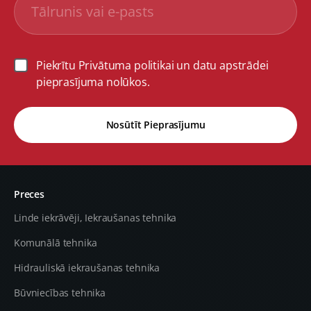
Piekrītu Privātuma politikai un datu apstrādei
pieprasījuma nolūkos.
Nosūtīt Pieprasījumu
Preces
Linde iekrāvēji, Iekraušanas tehnika
Komunālā tehnika
Hidrauliskā iekraušanas tehnika
Būvniecības tehnika