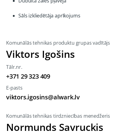
Dubultā zāles pļāvēja
Sāls izkliedētāja aprīkojums
Komunālās tehnikas produktu grupas vadītājs
Viktors Igošins
Tālr.nr.
+371 29 323 409
E-pasts
viktors.igosins@alwark.lv
Komunālās tehnikas tirdzniecības menedžeris
Normunds Savruckis