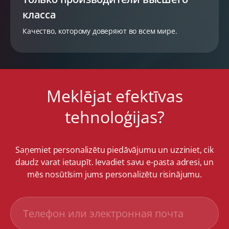
класса
Качество, которому доверяют во всем мире.
Meklējat efektīvas
tehnoloģijas?
Saņemiet personalizētu piedāvājumu un uzziniet, cik
daudz varat ietaupīt. Ievadiet savu e-pasta adresi, un
mēs nosūtīsim jums personalizētu risinājumu.