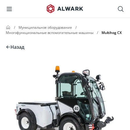
/
Муниципальное оборудование
/
Многофункциональные вспомогательные машины
/
Multihog CX
Назад