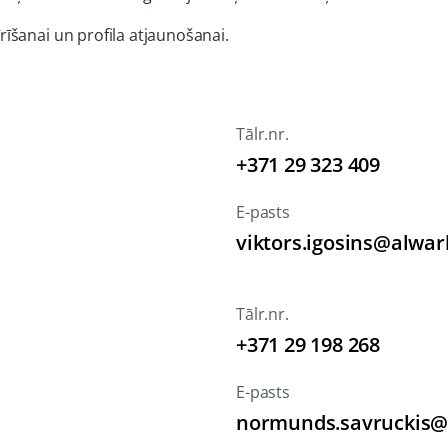
īrīšanai un profila atjaunošanai.
Tālr.nr.
+371 29 323 409
E-pasts
viktors.igosins@alwar
Tālr.nr.
+371 29 198 268
E-pasts
normunds.savruckis@