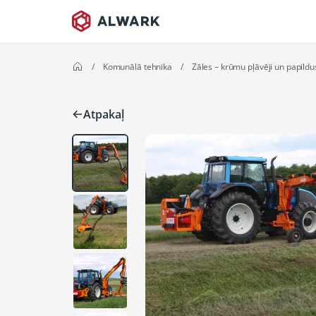
/
Komunālā tehnika
/
Zāles – krūmu pļāvēji un papildu
Atpakaļ