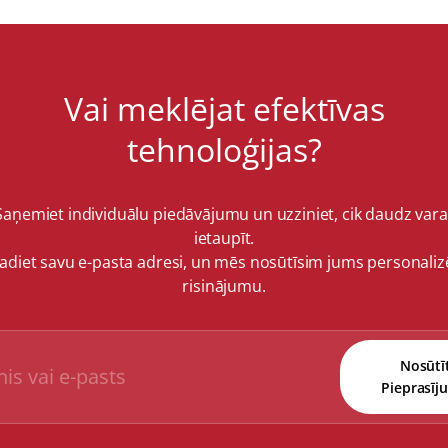
Vai meklējat efektīvas
tehnoloģijas?
Saņemiet individuālu piedāvājumu un uzziniet, cik daudz vara
ietaupīt.
vadiet savu e-pasta adresi, un mēs nosūtīsim jums personaliz
risinājumu.
Nosūtī
Pieprasīj