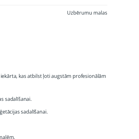
Uzbērumu malas
iekārta, kas atbilst ļoti augstām profesionālām
s sadalīšanai.
etācijas sadalīšanai.
omalēm.