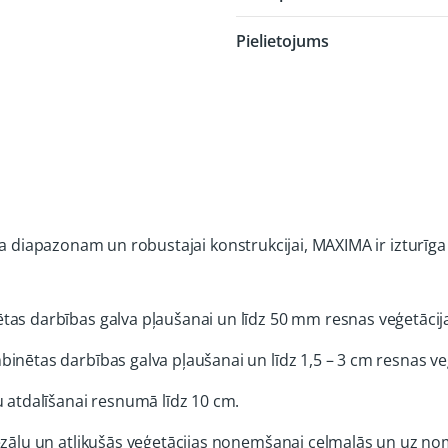
Pielietojums
ba diapazonam un robustajai konstrukcijai, MAXIMA ir izturīga 
as darbības galva pļaušanai un līdz 50 mm resnas veģetācija
nētas darbības galva pļaušanai un līdz 1,5 – 3 cm resnas veģ
u atdalīšanai resnumā līdz 10 cm.
ezāļu un atlikušās veģetācijas noņemšanai ceļmalās un uz n