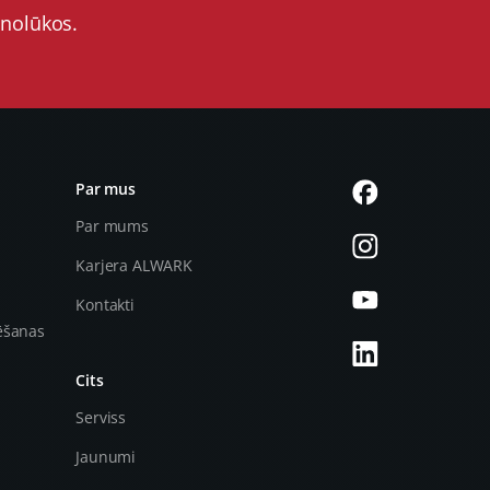
 nolūkos.
Par mus
Par mums
Karjera ALWARK
Kontakti
ēšanas
Cits
Serviss
Jaunumi