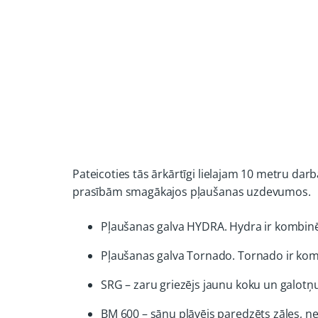
Pateicoties tās ārkārtīgi lielajam 10 metru dar
prasībām smagākajos pļaušanas uzdevumos.
Pļaušanas galva HYDRA. Hydra ir kombinēt
Pļaušanas galva Tornado. Tornado ir kombi
SRG – zaru griezējs jaunu koku un galotņ
BM 600 – sānu pļāvējs paredzēts zāles, n