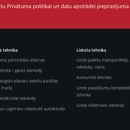
ītu Privātuma politikai un datu apstrādei pieprasījuma
 tehnika
Lietota tehnika
umu pārstrādes iekārtas
Linde palešu transportētāji,
iekrāvēji, ratiņi
dīzeļa / gāzes iekrāvēji
Komunālā tehnika
augsto plauktu palešu pacēlāji
 truck)
Linde pasūtījumu komplekt
tehnika
elektriskie iekrāvēji
Linde elektriskie iekrāvēji
un Logitrans robotizēti autokrāvēji