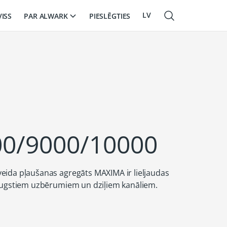
LV
PAR ALWARK
VISS
PIESLĒGTIES
EN
RU
0/9000/10000
eida pļaušanas agregāts MAXIMA ir lieljaudas
 augstiem uzbērumiem un dziļiem kanāliem.