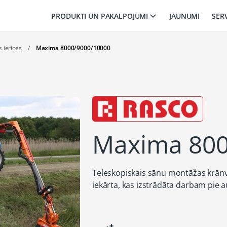
PRODUKTI UN PAKALPOJUMI
JAUNUMI
SER
s ierīces
/
Maxima 8000/9000/10000
Maxima 800
Teleskopiskais sānu montāžas krānv
iekārta, kas izstrādāta darbam pie